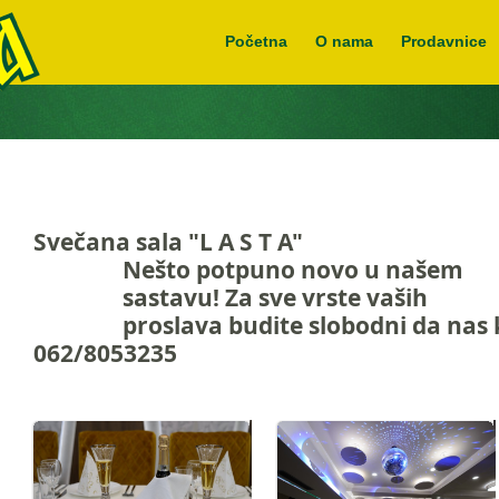
Početna
O nama
Prodavnice
Svečana sala "L A S T A"
		Ne
š
to potpuno novo u na
š
em 

		sastavu! 
Za sve vrste va
š
ih 

		proslava budite slobodni da nas kontaktirate! 
062/8053235