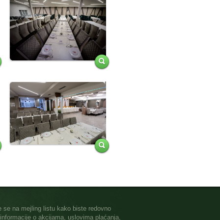
te se na mejling listu kako biste redovno
i informacije o akcijama, uslovima plaćanja,