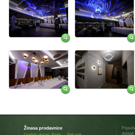
Žinasa prodavnice
Prijavi
dobijal
Gradski dućan, Prote
Peti puk